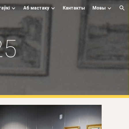
аўкi
Аб мастаку
Кантакты
Мовы
ion
25