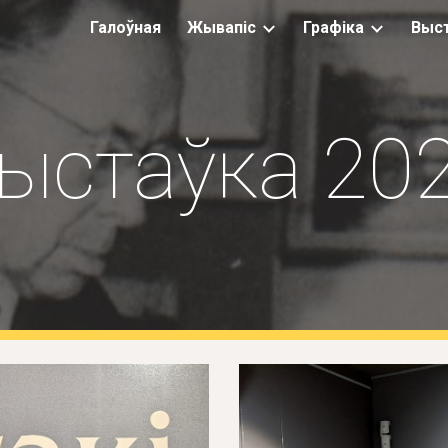
Галоўная
Жывапiс
Графiка
Выст
ip to main content
Skip to navigat
ыстаўка 20