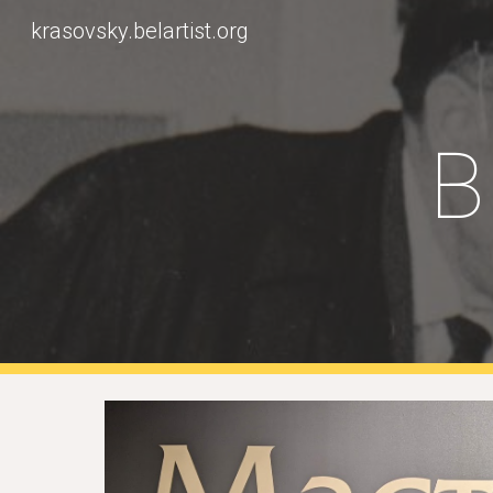
krasovsky.belartist.org
Sk
В